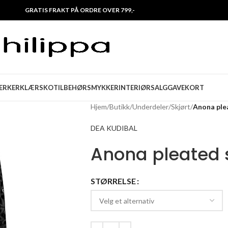
GRATIS FRAKT PÅ ORDRE OVER 799,-
ERKER
KLÆR
SKO
TILBEHØR
SMYKKER
INTERIØR
SALG
GAVEKORT
Hjem
/
Butikk
/
Underdeler
/
Skjørt
/
Anona ple
DEA KUDIBAL
Anona pleated s
STØRRELSE