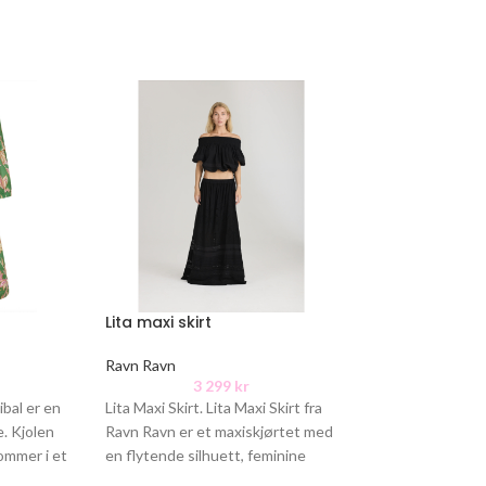
Lita maxi skirt
-50%
Fanny
Ravn Ravn
3 299
kr
SUNCOO
bal er en
Lita Maxi Skirt. Lita Maxi Skirt fra
2 199
kr
e. Kjolen
Ravn Ravn er et maxiskjørtet med
Fanny. Fanny fra 
kommer i et
en flytende silhuett, feminine
blondeskjørt med 
detaljer og et
Skjørtet har strikk