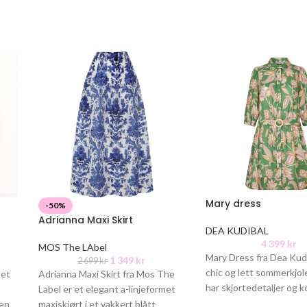
Mary dress
-50%
Adrianna Maxi Skirt
DEA KUDIBAL
4 399
kr
MOS The LAbel
Mary Dress fra Dea Kudi
1 349
kr
2 699
kr
chic og lett sommerkjol
 et
Adrianna Maxi Skirt fra Mos The
har skjortedetaljer og 
Label er et elegant a-linjeformet
markant grønt
men
maxiskjørt i et vakkert blått