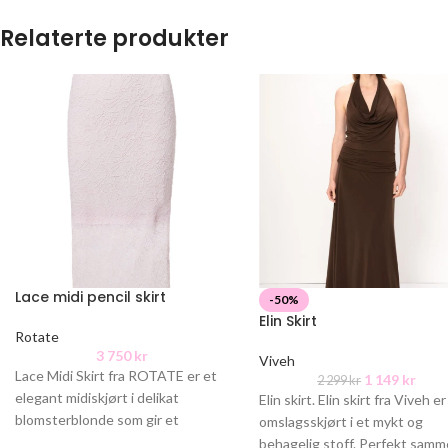
Relaterte produkter
Lace midi pencil skirt
-50%
Elin Skirt
Rotate
3 750
kr
Viveh
Lace Midi Skirt fra ROTATE er et
1 149
kr
2 299
kr
elegant midiskjørt i delikat
Elin skirt. Elin skirt fra Viveh er
blomsterblonde som gir et
omslagsskjørt i et mykt og
feminint og sofistikert uttrykk.
behagelig stoff. Perfekt sam