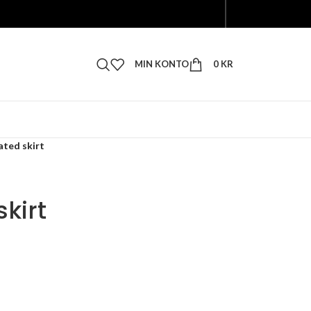
MIN KONTO
0
KR
ated skirt
kirt