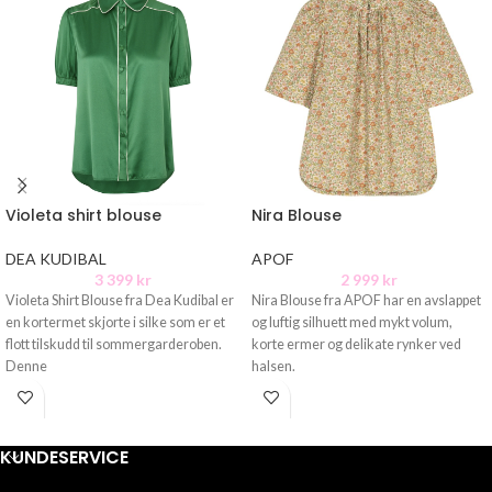
Violeta shirt blouse
Nira Blouse
DEA KUDIBAL
APOF
3 399
kr
2 999
kr
Violeta Shirt Blouse fra Dea Kudibal er
Nira Blouse fra APOF har en avslappet
en kortermet skjorte i silke som er et
og luftig silhuett med mykt volum,
flott tilskudd til sommergarderoben.
korte ermer og delikate rynker ved
Denne
halsen.
KUNDESERVICE