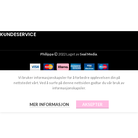
KUNDESERVICE
Philippa
2022 Laget av
Seal Media
.
Vi bruker informasjonskapsler for å forbedre opplevelsen din på
nettstedet vårt. Ved å surfe på denne nettsiden godtar du vår bruk av
informasjonskapsler.
MER INFORMASJON
AKSEPTER