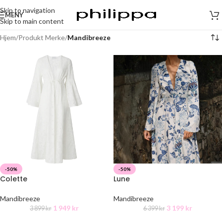
Skip to navigation
MENY
Skip to main content
Hjem
/
Produkt Merke
/
Mandibreeze
-50%
-50%
Colette
Lune
Mandibreeze
Mandibreeze
1 949
kr
3 199
kr
3 899
kr
6 399
kr