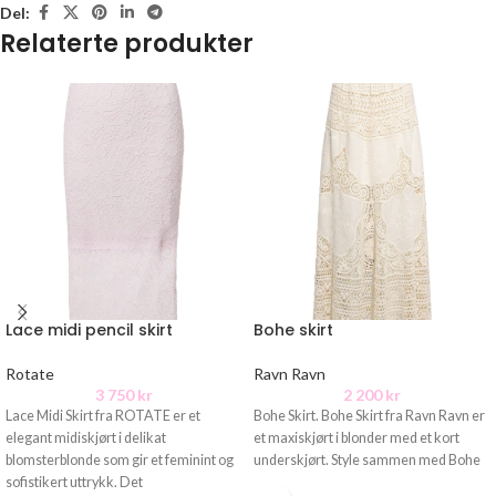
Del:
Relaterte produkter
Lace midi pencil skirt
Bohe skirt
Rotate
Ravn Ravn
3 750
kr
2 200
kr
Lace Midi Skirt fra ROTATE er et
Bohe Skirt. Bohe Skirt fra Ravn Ravn er
elegant midiskjørt i delikat
et maxiskjørt i blonder med et kort
blomsterblonde som gir et feminint og
underskjørt. Style sammen med Bohe
sofistikert uttrykk. Det