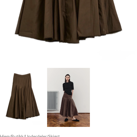
Hjem
/
Butikk
/
Underdeler
/
Skjørt