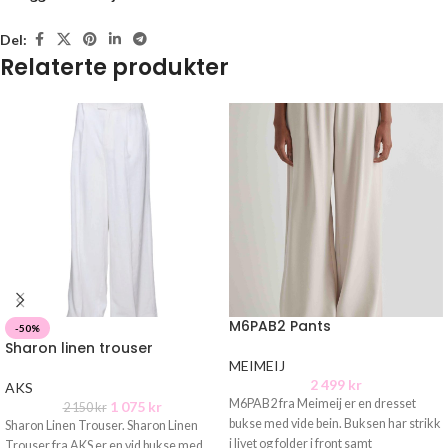
Del:
Relaterte produkter
M6PAB2 Pants
-50%
Sharon linen trouser
MEIMEIJ
2 499
kr
AKS
M6PAB2 fra Meimeij er en dresset
1 075
kr
2 150
kr
bukse med vide bein. Buksen har strikk
Sharon Linen Trouser. Sharon Linen
i livet og folder i front samt
Trouser fra AKS er en vid bukse med