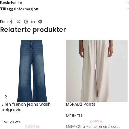
Beskrivelse
Tilleggsinformasjon
Del:
Relaterte produkter
Ellen french jeans wash
M6PAB2 Pants
belgravia
MEIMEIJ
Tomorrow
2 499
kr
2 699
kr
M6PAB2 fra Meimeij er en dresset