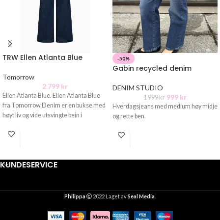
TRW Ellen Atlanta Blue
-50%
Gabin recycled denim
Tomorrow
2 799
kr
DENIM STUDIO
Ellen Atlanta Blue. Ellen Atlanta Blue
999
kr
1 999
kr
fra Tomorrow Denim er en bukse med
Hverdagsjeans med medium høy midje
høyt liv og vide utsvingte bein i
og rette ben.
KUNDESERVICE
Philippa
2022 Laget av
Seal Media
.