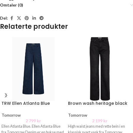
Omtaler (0)
Del:
Relaterte produkter
TRW Ellen Atlanta Blue
Brown wash heritage black
Tomorrow
Tomorrow
2 799
kr
2 199
kr
Ellen Atlanta Blue. Ellen Atlanta Blue
High waist jeans med rette bein i en
fra Tomorrow Denim er en bukse med
klassisk svart vask fra Tomorrow.