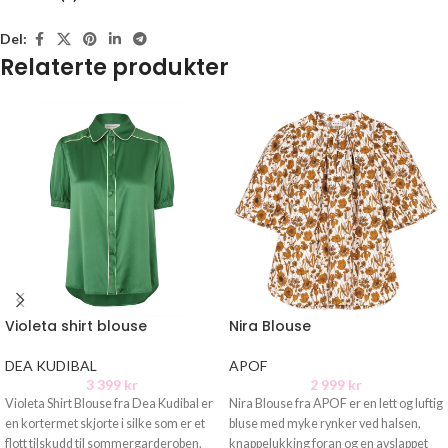
Del:
Relaterte produkter
Violeta shirt blouse
Nira Blouse
DEA KUDIBAL
APOF
3 399
kr
2 999
kr
Violeta Shirt Blouse fra Dea Kudibal er
Nira Blouse fra APOF er en lett og luftig
en kortermet skjorte i silke som er et
bluse med myke rynker ved halsen,
flott tilskudd til sommergarderoben.
knappelukking foran og en avslappet