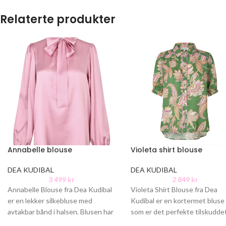
Relaterte produkter
Annabelle blouse
Violeta shirt blouse
DEA KUDIBAL
DEA KUDIBAL
3 499
kr
2 849
kr
Annabelle Blouse fra Dea Kudibal
Violeta Shirt Blouse fra Dea
er en lekker silkebluse med
Kudibal er en kortermet bluse i
avtakbar bånd i halsen. Blusen har
som er det perfekte tilskuddet
lett puff i skuldrene
sommergarderoben. Denne