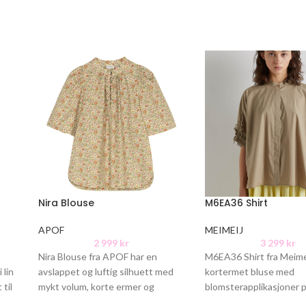
Nira Blouse
M6EA36 Shirt
APOF
MEIMEIJ
2 999
kr
3 299
kr
Nira Blouse fra APOF har en
M6EA36 Shirt fra Meime
 lin
avslappet og luftig silhuett med
kortermet bluse med
 til
mykt volum, korte ermer og
blomsterapplikasjoner 
delikate rynker ved halsen.
Blusen har en kort ståk