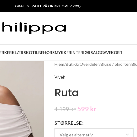
GRATIS FRAKT PÅ ORDRE OVER 799,-
ERKER
KLÆR
SKO
TILBEHØR
SMYKKER
INTERIØR
SALG
GAVEKORT
Hjem
/
Butikk
/
Overdeler
/
Bluse / Skjorter
/
Bl
Viveh
Ruta
599
kr
1 199
kr
STØRRELSE