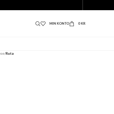
MIN KONTO
0
KR
use
/
Ruta