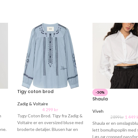
Tigy coton brod
-50%
Shaula
Zadig & Voltaire
4 299
kr
Viveh
n
Tygy Coton Brod. Tigy fra Zadig &
1 449
2 899
kr
Voltaire er en oversized bluse med
Shaula er en omslagsblu
ene.
broderte detaljer. Blusen har en
lett bomullspoplin med 
g
løs passform
Løs og cropped passfor