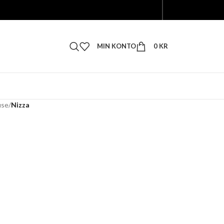
MIN KONTO
0
KR
use
/
Nizza