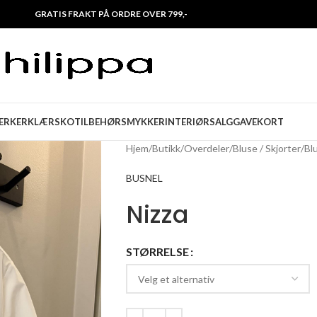
GRATIS FRAKT PÅ ORDRE OVER 799,-
ERKER
KLÆR
SKO
TILBEHØR
SMYKKER
INTERIØR
SALG
GAVEKORT
Hjem
/
Butikk
/
Overdeler
/
Bluse / Skjorter
/
Bl
BUSNEL
Nizza
STØRRELSE