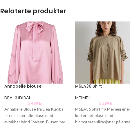
Relaterte produkter
Annabelle blouse
M6EA36 Shirt
DEA KUDIBAL
MEIMEIJ
3 499
kr
3 299
kr
Annabelle Blouse fra Dea Kudibal
M6EA36 Shirt fra Meimeij er e
er en lekker silkebluse med
kortermet bluse med
avtakbar bånd i halsen. Blusen har
blomsterapplikasjoner på erm
lett puff i skuldrene
Blusen har en kort ståkrage o