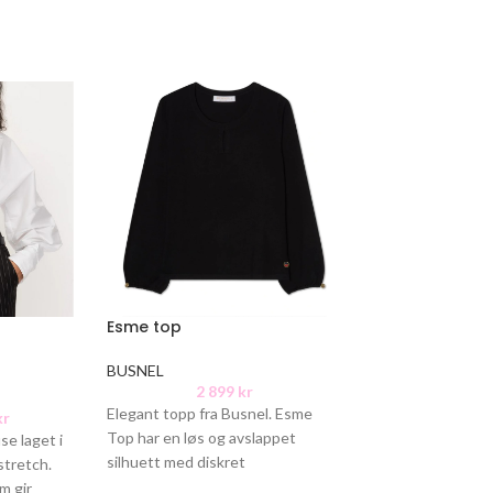
Esme top
Lucca top
BUSNEL
BUSNEL
2 899
kr
2 7
Elegant topp fra Busnel. Esme
Lucca har en klas
kr
Top har en løs og avslappet
avslappet passfo
se laget i
silhuett med diskret
med to gylne B-k
stretch.
nøkkelhullsåpning i halsen og
ermene. Materia
m gir