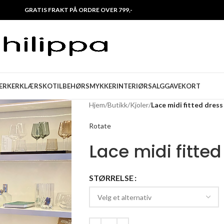
GRATIS FRAKT PÅ ORDRE OVER 799,-
ERKER
KLÆR
SKO
TILBEHØR
SMYKKER
INTERIØR
SALG
GAVEKORT
Hjem
/
Butikk
/
Kjoler
/
Lace midi fitted dress
Rotate
Lace midi fitted
STØRRELSE