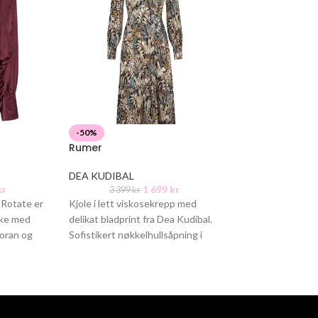
-50%
-50%
Rumer
Columbine
DEA KUDIBAL
Viveh
kr
1 699
kr
3 399
kr
2 199
kr
 Rotate er
Kjole i lett viskosekrepp med
Columbine er en
ilke med
delikat bladprint fra Dea Kudibal.
maxikjole med te
foran og
Sofistikert nøkkelhullsåpning i
fasong. Rynkede 
halsen og et utsvingt skjørt.
sidesømmer gir 
Kjolen faller
draperinger langs
brede