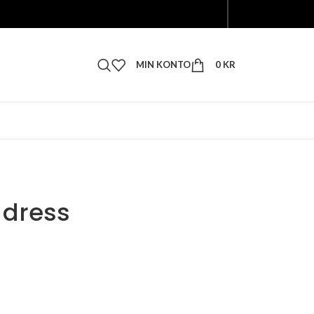
MIN KONTO
0
KR
 dress