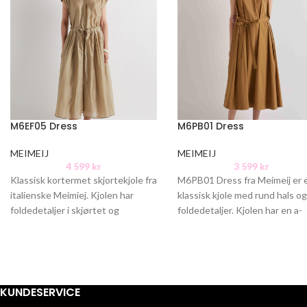
M6EF05 Dress
M6PB01 Dress
MEIMEIJ
MEIMEIJ
4 599
kr
3 599
kr
Klassisk kortermet skjortekjole fra
M6PB01 Dress fra Meimeij er 
italienske Meimiej. Kjolen har
klassisk kjole med rund hals o
foldedetaljer i skjørtet og
foldedetaljer. Kjolen har en a-
stikklommer i siden. Skjult
fasong hvor midjen blir
knappesøyle og klassisk
skjortekrage.
KUNDESERVICE