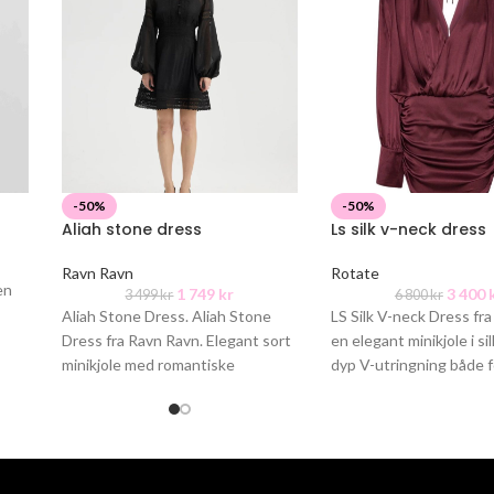
-50%
-50%
Aliah stone dress
Ls silk v-neck dress
Ravn Ravn
Rotate
en
1 749
kr
3 400
3 499
kr
6 800
kr
g
Aliah Stone Dress. Aliah Stone
LS Silk V-neck Dress fra
Dress fra Ravn Ravn. Elegant sort
en elegant minikjole i s
minikjole med romantiske
dyp V-utringning både 
blondedetaljer som gir en feminin
bak. Overdelen
og