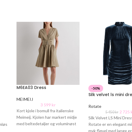
M6EA03 Dress
-50%
Silk velvet ls mini dr
MEIMEIJ
3 599
kr
Rotate
Kort kjole i bomull fra italienske
2 725
5 450
kr
Meimeij. Kjolen har markert midje
Silk Velvet LS Mini Dres
med beltedetaljer og voluminøst
rmløs
Rotate er en elegant min
skjørt. Lukkes i front med
myk fløyel med lange e