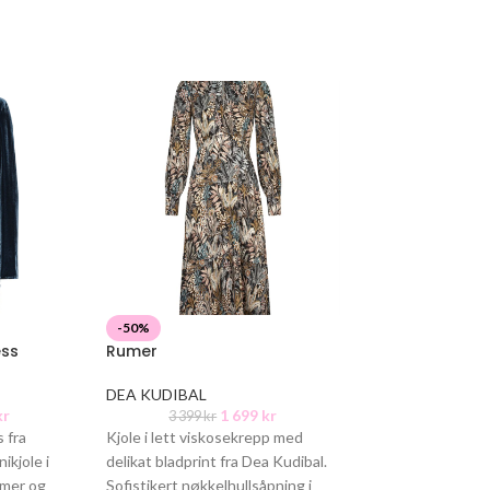
-50%
-50%
ess
Rumer
Columbine
DEA KUDIBAL
Viveh
kr
1 699
kr
3 399
kr
2 199
kr
s fra
Kjole i lett viskosekrepp med
Columbine er en
ikjole i
delikat bladprint fra Dea Kudibal.
maxikjole med te
rmer og
Sofistikert nøkkelhullsåpning i
fasong. Rynkede 