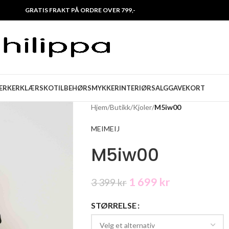
GRATIS FRAKT PÅ ORDRE OVER 799,-
ERKER
KLÆR
SKO
TILBEHØR
SMYKKER
INTERIØR
SALG
GAVEKORT
Hjem
/
Butikk
/
Kjoler
/
M5iw00
MEIMEIJ
M5iw00
1 699
kr
3 399
kr
STØRRELSE