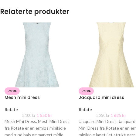
Relaterte produkter
-50%
-50%
Mesh mini dress
Jacquard mini dress
Rotate
Rotate
1 550
kr
1 625
kr
3 100
kr
3 250
kr
Mesh Mini Dress. Mesh Mini Dress
Jacquard Mini Dress. Jacquard
fra Rotate er en ermløs minikjole
Mini Dress fra Rotate er en e
med rund hals og markert midje
minikjole laget i et strukturert