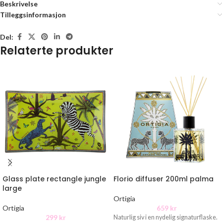
Beskrivelse
Tilleggsinformasjon
Del:
Relaterte produkter
Glass plate rectangle jungle
Florio diffuser 200ml palma
large
Ortigia
Ortigia
659
kr
299
kr
Naturlig siv i en nydelig signaturflaske.