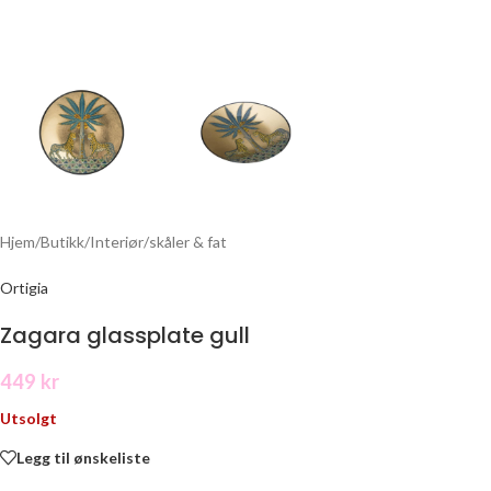
Hjem
/
Butikk
/
Interiør
/
skåler & fat
Ortigia
Zagara glassplate gull
449
kr
Utsolgt
Legg til ønskeliste