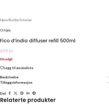
Hjem
/
Butikk
/
Interiør
Ortigia
Fico d’india diffuser refill 500ml
699
kr
Utsolgt
Legg til ønskeliste
Beskrivelse
Tilleggsinformasjon
Del:
Relaterte produkter