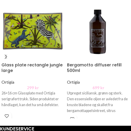
Glass plate rectangle jungle
Bergamotto diffuser refill
large
500ml
Ortigia
Ortigia
299
kr
699
kr
26×16 cm Glassplate med Ortigia
Utpreget siciliansk, grønn og sterk.
serigrafert trykk. Siden produktet er
Den essensielle oljen er avledet fra de
håndlaget, kan det ha små defekter.
knuste bladene og skallet fra
bergamottappelsintreet, sitrus
aurantium
KUNDESERVICE