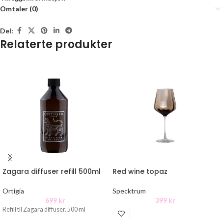
Omtaler (0)
Del:
Relaterte produkter
Zagara diffuser refill 500ml
Red wine topaz
Ortigia
Specktrum
699
kr
399
kr
Refill til Zagara diffuser. 500 ml