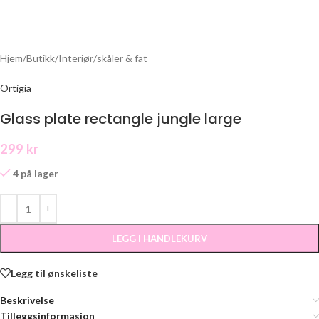
Hjem
/
Butikk
/
Interiør
/
skåler & fat
Ortigia
Glass plate rectangle jungle large
299
kr
4 på lager
LEGG I HANDLEKURV
Legg til ønskeliste
Beskrivelse
Tilleggsinformasjon