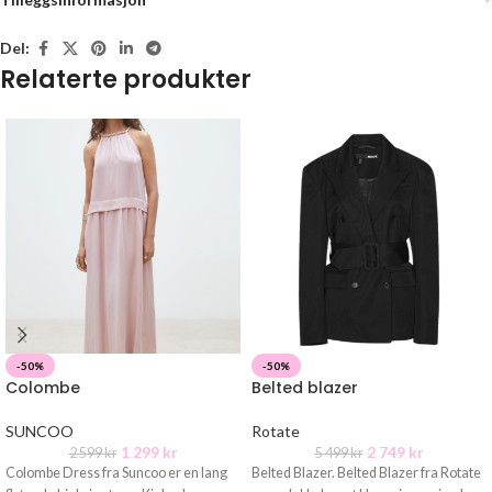
Del:
Relaterte produkter
-50%
-50%
Colombe
Belted blazer
SUNCOO
Rotate
1 299
kr
2 749
kr
2 599
kr
5 499
kr
Colombe Dress fra Suncoo er en lang
Belted Blazer. Belted Blazer fra Rotate