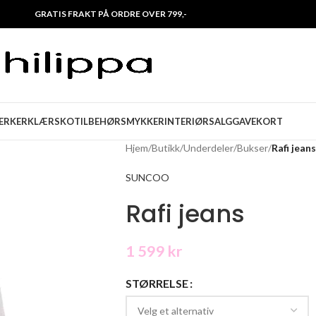
GRATIS FRAKT PÅ ORDRE OVER 799,-
ERKER
KLÆR
SKO
TILBEHØR
SMYKKER
INTERIØR
SALG
GAVEKORT
Hjem
/
Butikk
/
Underdeler
/
Bukser
/
Rafi jeans
SUNCOO
Rafi jeans
1 599
kr
STØRRELSE