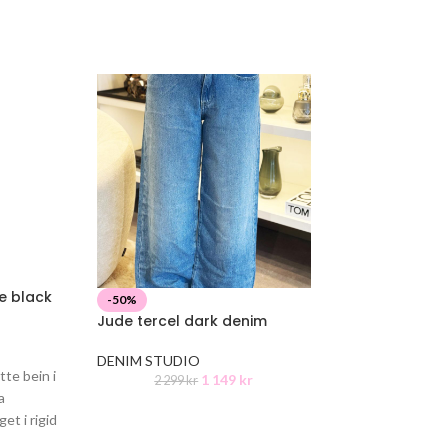
e black
Jude drill tenc
-50%
Jude tercel dark denim
DENIM STUDIO
2 2
DENIM STUDIO
tte bein i
1 149
kr
2 299
kr
a
et i rigid