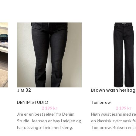
JIM 32
Brown wash heritag
DENIM STUDIO
Tomorrow
2 199
kr
2 199
kr
Jim er en bestselger fra Denim
High waist jeans med re
Studio. Jeansen er høy i midjen og
en klassisk svart vask fr
har utsvingte bein med sleng.
Tomorrow. Buksen er lag
Lekre detaljer
bomull i