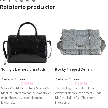
Del:
Relaterte produkter
Sunny vibe medium studs
Rocky Fringed Denim
Zadig & Voltaire
Zadig & Voltaire
7 099
kr
5 999
kr
Sunny Vibe Medium Studs. Sunny Vibe
– Rocky bag i resirkulert denim –
Medium Patent fra Zadig & Voltaire er
Avtagbar skinnreim og metallkjede –
en mellomstor veske i skinn med
Klaff med glidelås – Flere rom,
lakkeffekt
inkludert et