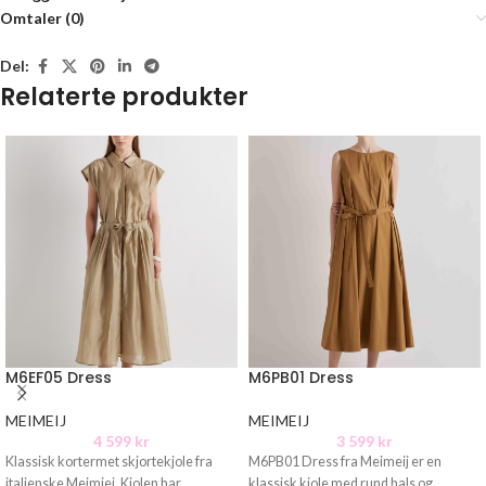
Omtaler (0)
Del:
Relaterte produkter
M6EF05 Dress
M6PB01 Dress
MEIMEIJ
MEIMEIJ
4 599
kr
3 599
kr
Klassisk kortermet skjortekjole fra
M6PB01 Dress fra Meimeij er en
italienske Meimiej. Kjolen har
klassisk kjole med rund hals og