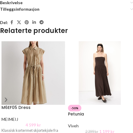
Beskrivelse
Tilleggsinformasjon
Del:
Relaterte produkter
M6EF05 Dress
-50%
Petunia
MEIMEIJ
4 599
kr
Viveh
Klassisk kortermet skjortekjole fra
1 199
kr
2 399
kr