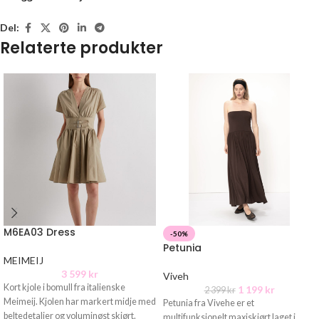
Del:
Relaterte produkter
M6EA03 Dress
-50%
Petunia
MEIMEIJ
3 599
kr
Viveh
Kort kjole i bomull fra italienske
1 199
kr
2 399
kr
Meimeij. Kjolen har markert midje med
Petunia fra Vivehe er et
beltedetaljer og voluminøst skjørt.
multifunksjonelt maxiskjørt laget i