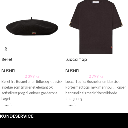
Beret
Lucca Top
BUSNEL
BUSNEL
2 399
kr
2 799
kr
Beret fra Busnel er en tidløs og klassisk
Lucca Top fra Busnel er en klassisk
alpelue som tilfører et elegant og
kortermet topp i myk merinoull. Toppen
sofistikert preg til enhver garderobe.
har rund hals med ribbestrikkede
Laget
detaljer og
KUNDESERVICE