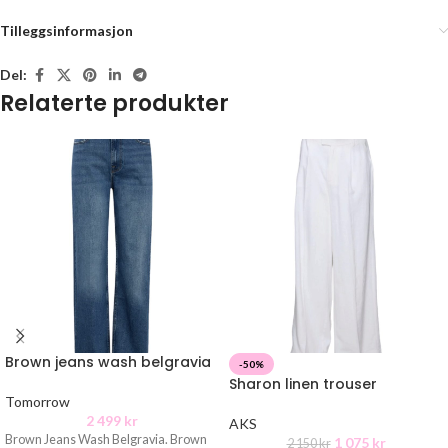
Tilleggsinformasjon
Del:
Relaterte produkter
Brown jeans wash belgravia
-50%
Sharon linen trouser
Tomorrow
2 499
kr
AKS
Brown Jeans Wash Belgravia. Brown
1 075
kr
2 150
kr