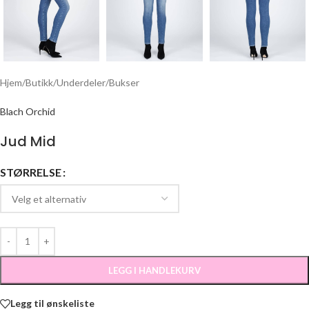
Hjem
/
Butikk
/
Underdeler
/
Bukser
Blach Orchid
Jud Mid
STØRRELSE
LEGG I HANDLEKURV
Legg til ønskeliste