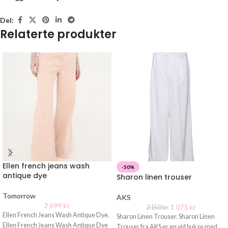
Del:
Relaterte produkter
Ellen french jeans wash
-50%
antique dye
Sharon linen trouser
Tomorrow
AKS
2 699
kr
1 075
kr
2 150
kr
Ellen French Jeans Wash Antique Dye.
Sharon Linen Trouser. Sharon Linen
Ellen French Jeans Wash Antique Dye
Trouser fra AKS er en vid bukse med