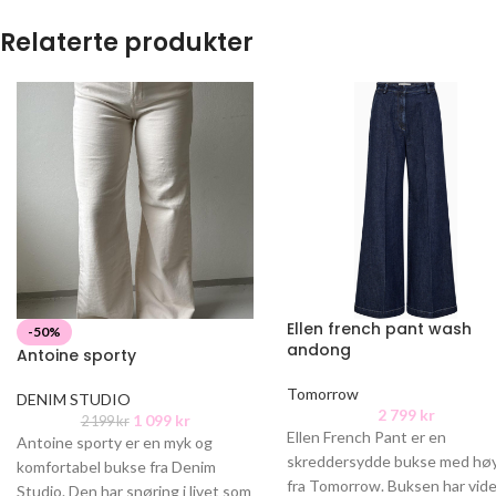
Relaterte produkter
Ellen french pant wash
-50%
andong
Antoine sporty
Tomorrow
DENIM STUDIO
2 799
kr
1 099
kr
2 199
kr
Ellen French Pant er en
Antoine sporty er en myk og
skreddersydde bukse med høyt
komfortabel bukse fra Denim
fra Tomorrow. Buksen har vid
Studio. Den har snøring i livet som