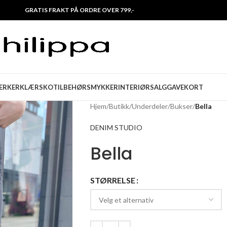
GRATIS FRAKT PÅ ORDRE OVER 799,-
ERKER
KLÆR
SKO
TILBEHØR
SMYKKER
INTERIØR
SALG
GAVEKORT
Hjem
/
Butikk
/
Underdeler
/
Bukser
/
Bella
DENIM STUDIO
Bella
STØRRELSE