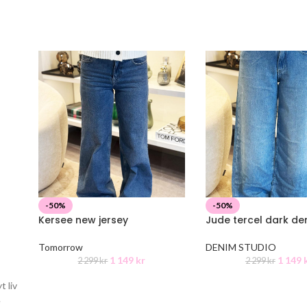
-50%
-50%
Kersee new jersey
Jude tercel dark de
Tomorrow
DENIM STUDIO
1 149
kr
1 149
2 299
kr
2 299
kr
 liv
e