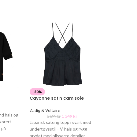
-50%
-50%
Cayonne satin camisole
Jory tee
Zadig & Voltaire
GESTUZ
nd hals og
1 349
kr
2 699
kr
599
kr
korert
Japansk sateng topp i svart med
T-skjorte fra Ge
 på
undertøysstil – V-hals og rygg
avtagbare skulde
0%
prydet med plisserte detaljer –
passform. Materi