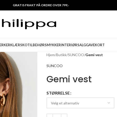
GRATIS FRAKT PÅ ORDRE OVER 799,-
ERKER
KLÆR
SKO
TILBEHØR
SMYKKER
INTERIØR
SALG
GAVEKORT
Hjem
/
Butikk
/
SUNCOO
/
Gemi vest
SUNCOO
Gemi vest
STØRRELSE