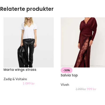
Relaterte produkter
Marta wings strass
-50%
Salvia top
Zadig & Voltaire
1 099
kr
Viveh
999
kr
1 999
kr