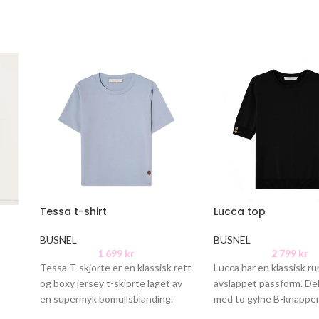
Tessa t-shirt
Lucca top
BUSNEL
BUSNEL
1 699
kr
2 799
kr
Tessa T-skjorte er en klassisk rett
Lucca har en klassisk ru
og boxy jersey t-skjorte laget av
avslappet passform. De
en supermyk bomullsblanding.
med to gylne B-knapper
Den er detaljert med det
ermene. Materiale: 10