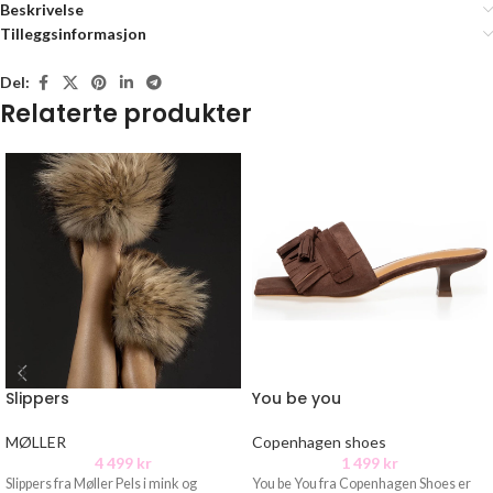
Beskrivelse
Tilleggsinformasjon
Del:
Relaterte produkter
Slippers
You be you
MØLLER
Copenhagen shoes
4 499
kr
1 499
kr
Slippers fra Møller Pels i mink og
You be You fra Copenhagen Shoes er