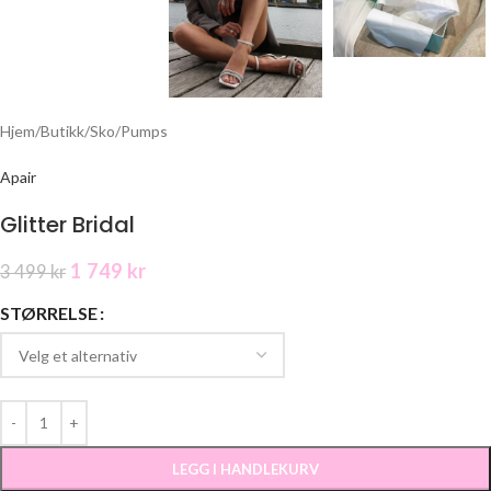
Hjem
/
Butikk
/
Sko
/
Pumps
Apair
Glitter Bridal
1 749
kr
3 499
kr
STØRRELSE
LEGG I HANDLEKURV