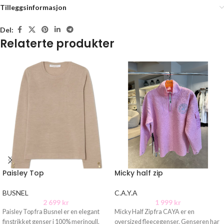
Tilleggsinformasjon
Del:
Relaterte produkter
Paisley Top
Micky half zip
BUSNEL
C.A.Y.A
2 699
kr
1 999
kr
Paisley Top fra Busnel er en elegant
Micky Half Zip fra CAYA er en
finstrikket genser i 100% merinoull.
oversized fleecegenser. Genseren har