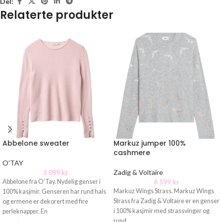
Del:
Relaterte produkter
Abbelone sweater
Markuz jumper 100%
cashmere
O'TAY
3 099
kr
Zadig & Voltaire
6 599
kr
Abbelone fra O’Tay. Nydelig genser i
Markuz Wings Strass. Markuz Wings
100% kasjmir. Genseren har rund hals
Strass fra Zadig & Voltaire er en genser
og ermene er dekorert med fire
i 100% kasjmir med strassvinger og
perleknapper. En
rund