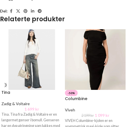
Del:
Relaterte produkter
Tina
-50%
Columbine
Zadig & Voltaire
1 699
kr
Viveh
Tina. Tina fra Zadig & Voltaire er en
1 099
kr
2 199
kr
langermet genser i bomull. Genseren
VIVEH Columbine-kjolen er en
har en dyp utringning som lukkes med
asymmetrisk maxi-kjole som sitter