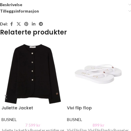
Beskrivelse
Tilleggsinformasjon
Del:
Relaterte produkter
Juliette Jacket
Vivi flip flop
BUSNEL
BUSNEL
7 599
kr
899
kr
Juliette Jacket fra Busnel er en tidløs og
Vivi Flip Flop. Vivi Flip Flop fra Busnel er