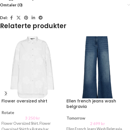
Omtaler (0)
Del:
Relaterte produkter
Flower oversized shirt
Ellen french jeans wash
belgravia
Rotate
3 250
kr
Tomorrow
2 699
kr
Flower Oversized Shirt. Flower
Ellen French Jeans Wash Belgravia.
Oversized Shirt fra Rotate har