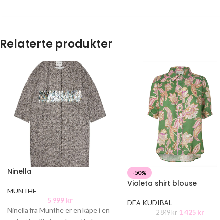
Relaterte produkter
Ninella
-50%
Violeta shirt blouse
MUNTHE
5 999
kr
DEA KUDIBAL
Ninella fra Munthe er en kåpe i en
1 425
kr
2 849
kr