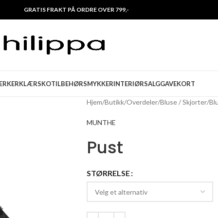
GRATIS FRAKT PÅ ORDRE OVER 799,-
ERKER
KLÆR
SKO
TILBEHØR
SMYKKER
INTERIØR
SALG
GAVEKORT
Hjem
/
Butikk
/
Overdeler
/
Bluse / Skjorter
/
Bl
MUNTHE
Pust
STØRRELSE