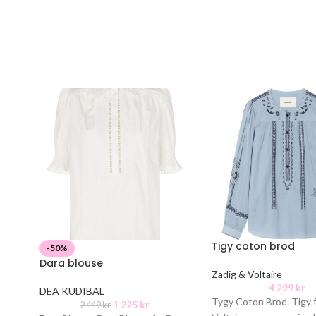
Tigy coton brod
-50%
Dara blouse
Zadig & Voltaire
4 299
kr
DEA KUDIBAL
Tygy Coton Brod. Tigy f
1 225
kr
2 449
kr