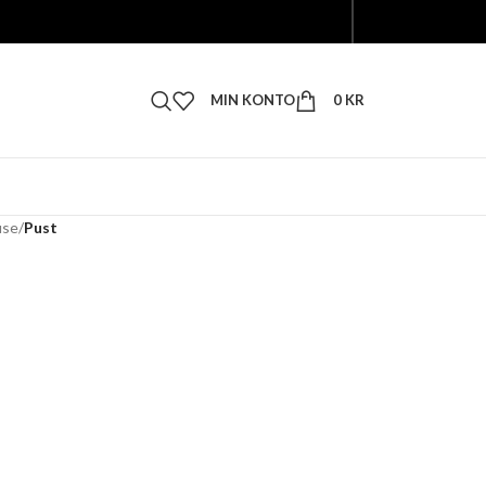
MIN KONTO
0
KR
use
/
Pust