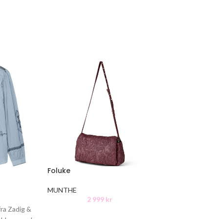
Foluke
Latter
MUNTHE
MUNTHE
2 999
kr
1 2
ra Zadig &