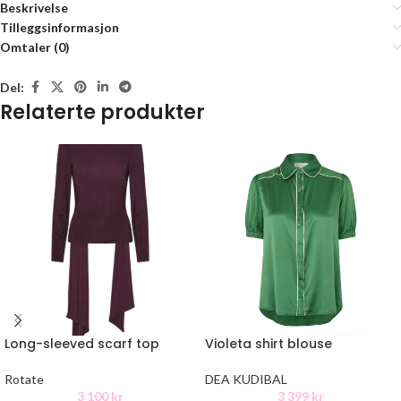
Beskrivelse
Tilleggsinformasjon
Omtaler (0)
Del:
Relaterte produkter
Long-sleeved scarf top
Violeta shirt blouse
Rotate
DEA KUDIBAL
3 100
kr
3 399
kr