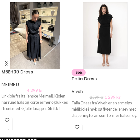
M6EH00 Dress
-50%
Talia Dress
MEIMEIJ
4 299
kr
Viveh
Linkjole fra italienske Meimeij. Kjolen
1 299
kr
2 599
kr
har rund hals og korte ermer og lukkes
Talia Dress fra Viveh er en ermeløs
i front med skjulte knapper. Strikk i
midikjole i myk og flytende jersey med
drapering foran som former halsen og