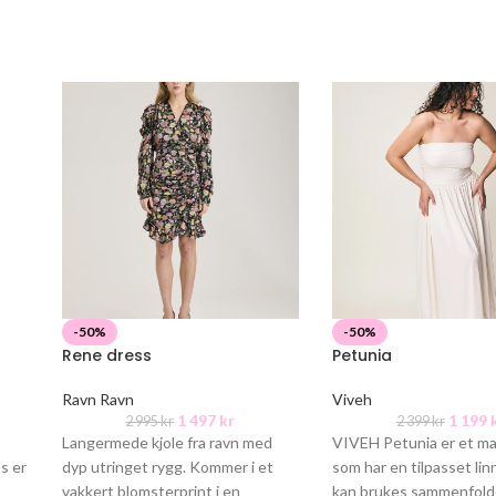
-50%
-50%
Rene dress
Petunia
Ravn Ravn
Viveh
1 497
kr
1 199
2 995
kr
2 399
kr
Langermede kjole fra ravn med
VIVEH Petunia er et ma
s er
dyp utringet rygg. Kommer i et
som har en tilpasset li
vakkert blomsterprint i en
kan brukes sammenfolde