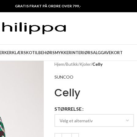
GRATIS FRAKT PÅ ORDRE OVER 799,-
ERKER
KLÆR
SKO
TILBEHØR
SMYKKER
INTERIØR
SALG
GAVEKORT
Hjem
/
Butikk
/
Kjoler
/
Celly
SUNCOO
Celly
STØRRELSE