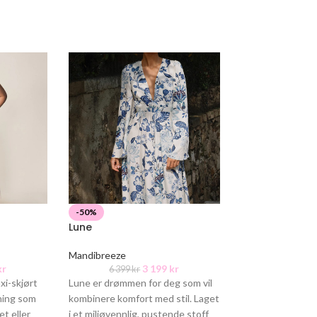
-50%
-50%
Lune
Columbine
Mandibreeze
Viveh
kr
3 199
kr
6 399
kr
2 199
kr
xi-skjørt
Lune er drømmen for deg som vil
VIVEH Columbine
nning som
kombinere komfort med stil. Laget
asymmetrisk maxi
t eller
i et miljøvennlig, pustende stoff
rundt midjen og 