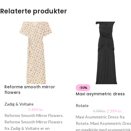
Relaterte produkter
Reforme smooth mirror
-50%
flowers
Maxi asymmetric dress
Zadig & Voltaire
Rotate
5 699
kr
2 399
kr
4 799
kr
Reforme Smooth Mirror Flowers.
Maxi Asymmetric Dress fra
Reforme Smooth Mirror Flowers
Rotate. Maxi Asymmetric Dres
fra Zadig & Voltaire er en
en maxikjole med asymmetrisk