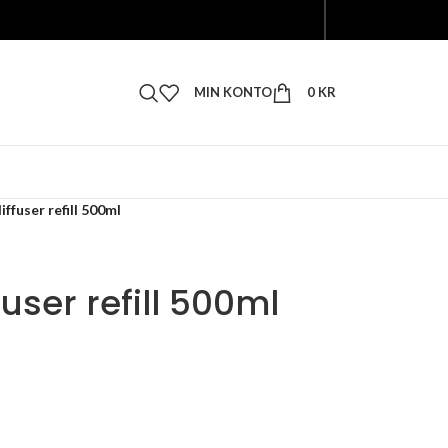
MIN KONTO
0
KR
ffuser refill 500ml
user refill 500ml