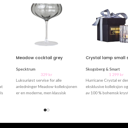
Meadow cocktail grey
Crystal lamp small s
Specktrum
Skogsberg & Smart
329
kr
1 299
kr
Luksuriøst servise for alle
Hurricane Crystal er d
at
anledninger Meadow-kolleksjonen
eksklusive kolleksjon og
is
er en moderne, men klassisk
av 100 % bohemsk kryst
glasskolleksjon. Meadow-glasset
sine rette, dype kutt
er ideelt for en vakker
borddekking. Hele