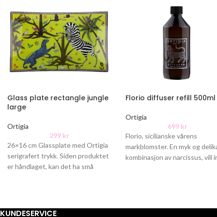
Glass plate rectangle jungle
Florio diffuser refill 500ml
large
Ortigia
Ortigia
699
kr
299
kr
Florio, sicilianske vårens
26×16 cm Glassplate med Ortigia
markblomster. En myk og delik
serigrafert trykk. Siden produktet
kombinasjon av narcissus, vill ir
er håndlaget, kan det ha små
og sjasmin.
defekter.
KUNDESERVICE