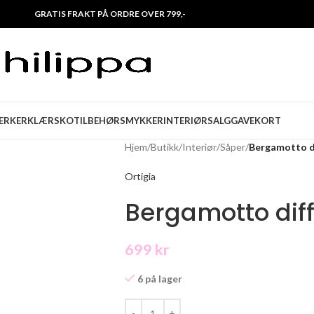
GRATIS FRAKT PÅ ORDRE OVER 799,-
ERKER
KLÆR
SKO
TILBEHØR
SMYKKER
INTERIØR
SALG
GAVEKORT
Hjem
/
Butikk
/
Interiør
/
Såper
/
Bergamotto di
Ortigia
Bergamotto diff
699
kr
6 på lager