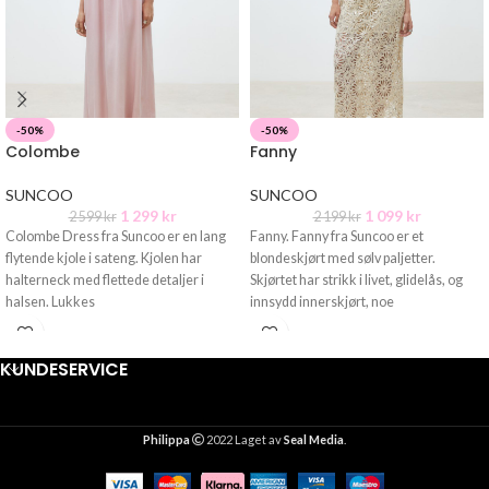
-50%
-50%
Colombe
Fanny
SUNCOO
SUNCOO
1 299
kr
1 099
kr
2 599
kr
2 199
kr
Colombe Dress fra Suncoo er en lang
Fanny. Fanny fra Suncoo er et
flytende kjole i sateng. Kjolen har
blondeskjørt med sølv paljetter.
halterneck med flettede detaljer i
Skjørtet har strikk i livet, glidelås, og
halsen. Lukkes
innsydd innerskjørt, noe
KUNDESERVICE
Philippa
2022 Laget av
Seal Media
.