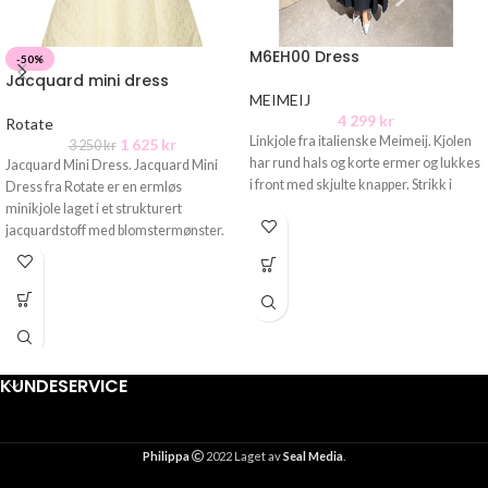
M6EH00 Dress
-50%
Jacquard mini dress
MEIMEIJ
4 299
kr
Rotate
Linkjole fra italienske Meimeij. Kjolen
1 625
kr
3 250
kr
har rund hals og korte ermer og lukkes
Jacquard Mini Dress. Jacquard Mini
i front med skjulte knapper. Strikk i
Dress fra Rotate er en ermløs
minikjole laget i et strukturert
jacquardstoff med blomster­mønster.
Kjolen
KUNDESERVICE
Philippa
2022 Laget av
Seal Media
.