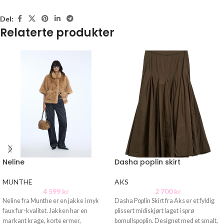
Del:
Relaterte produkter
Neline
Dasha poplin skirt
MUNTHE
AKS
4 599
kr
2 700
kr
Neline fra Munthe er en jakke i myk
Dasha Poplin Skirt fra Aks er et fyldig
faux fur-kvalitet. Jakken har en
plissert midiskjørt laget i sprø
markant krage, korte ermer,
bomullspoplin. Designet med et smalt,