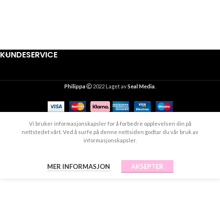
KUNDESERVICE
Philippa
2022 Laget av
Seal Media
.
Vi bruker informasjonskapsler for å forbedre opplevelsen din på
nettstedet vårt. Ved å surfe på denne nettsiden godtar du vår bruk av
informasjonskapsler.
MER INFORMASJON
AKSEPTER