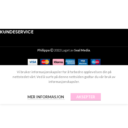
KUNDESERVICE
Philippa
2022 Laget av
Seal Media
.
Vi bruker informasjonskapsler for å forbedre opplevelsen din på
nettstedet vårt. Ved å surfe på denne nettsiden godtar du vår bruk av
informasjonskapsler.
MER INFORMASJON
AKSEPTER