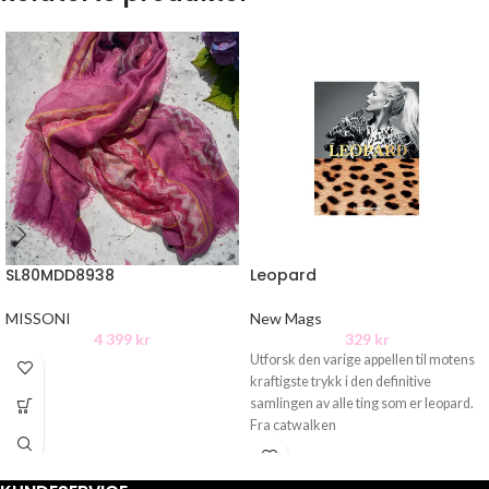
SL80MDD8938
Leopard
MISSONI
New Mags
4 399
kr
329
kr
Utforsk den varige appellen til motens
kraftigste trykk i den definitive
samlingen av alle ting som er leopard.
Fra catwalken