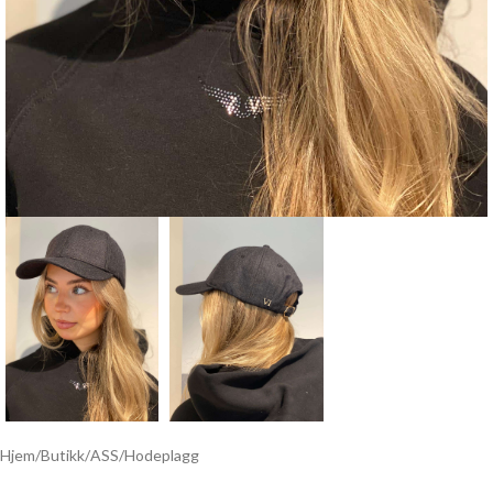
Hjem
/
Butikk
/
ASS
/
Hodeplagg