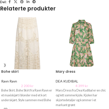
Del:
Relaterte produkter
Bohe skirt
Mary dress
Ravn Ravn
DEA KUDIBAL
2 200
kr
4 399
kr
Bohe Skirt. Bohe Skirt fra Ravn Ravn er
Mary Dress fra Dea Kudibal er en chic
et maxiskjørt i blonder med et kort
og lett sommerkjole. Kjolen har
underskjørt. Style sammen med Bohe
skjortedetaljer og kommer i et
markant grønt