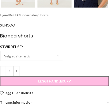
Hjem
/
Butikk
/
Underdeler
/
Shorts
SUNCOO
Bianca shorts
STØRRELSE
LEGG I HANDLEKURV
Legg til ønskeliste
Tilleggsinformasjon