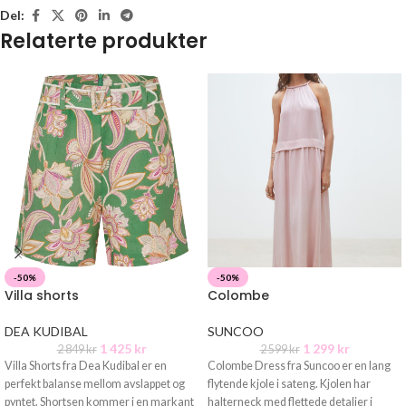
Del:
Relaterte produkter
-50%
-50%
Villa shorts
Colombe
DEA KUDIBAL
SUNCOO
1 425
kr
1 299
kr
2 849
kr
2 599
kr
Villa Shorts fra Dea Kudibal er en
Colombe Dress fra Suncoo er en lang
perfekt balanse mellom avslappet og
flytende kjole i sateng. Kjolen har
pyntet. Shortsen kommer i en markant
halterneck med flettede detaljer i