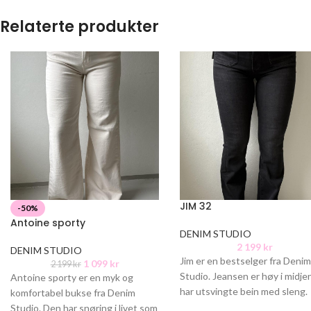
Relaterte produkter
JIM 32
-50%
Antoine sporty
DENIM STUDIO
2 199
kr
DENIM STUDIO
Jim er en bestselger fra Deni
1 099
kr
2 199
kr
Studio. Jeansen er høy i midje
Antoine sporty er en myk og
har utsvingte bein med sleng.
komfortabel bukse fra Denim
Lekre detaljer
Studio. Den har snøring i livet som