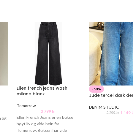
Ellen french jeans wash
-50%
milano black
Jude tercel dark de
Tomorrow
DENIM STUDIO
2 799
kr
m
1 149
2 299
kr
Ellen French Jeans er en bukse
n og
høyt liv og vide bein fra
Tomorrow. Buksen har vide