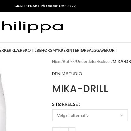
GRATIS FRAKT PÅ ORDRE OVER 799,-
ERKER
KLÆR
SKO
TILBEHØR
SMYKKER
INTERIØR
SALG
GAVEKORT
Hjem
/
Butikk
/
Underdeler
/
Bukser
/
MIKA-DR
DENIM STUDIO
MIKA-DRILL
STØRRELSE