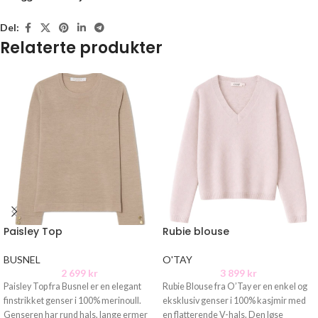
Del:
Relaterte produkter
Paisley Top
Rubie blouse
BUSNEL
O'TAY
2 699
kr
3 899
kr
Paisley Top fra Busnel er en elegant
Rubie Blouse fra O’Tay er en enkel og
finstrikket genser i 100% merinoull.
eksklusiv genser i 100% kasjmir med
Genseren har rund hals, lange ermer
en flatterende V-hals. Den løse