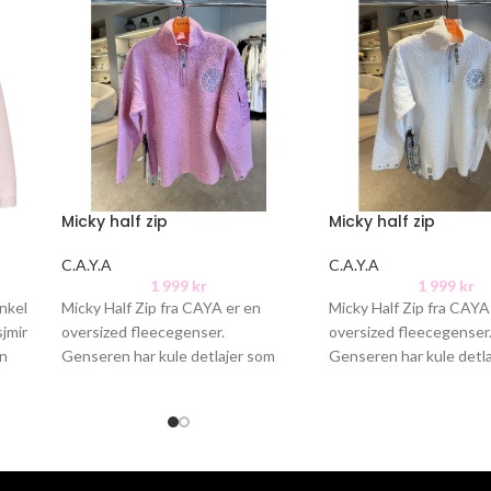
Micky half zip
Micky half zip
C.A.Y.A
C.A.Y.A
1 999
kr
1 999
kr
enkel
Micky Half Zip fra CAYA er en
Micky Half Zip fra CAYA
sjmir
oversized fleecegenser.
oversized fleecegenser
en
Genseren har kule detlajer som
Genseren har kule detl
glidelås i halsen, glidelåser i hver
glidelås i halsen, glidelå