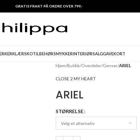
GRATIS FRAKT PÅ ORDRE OVER 799,-
ERKER
KLÆR
SKO
TILBEHØR
SMYKKER
INTERIØR
SALG
GAVEKORT
Hjem
/
Butikk
/
Overdeler
/
Genser
/
ARIEL
CLOSE 2 MY HEART
ARIEL
STØRRELSE