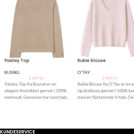
Paisley Top
Rubie blouse
BUSNEL
O'TAY
2 699
kr
3 899
kr
Paisley Top fra Busnel er en
Rubie Blouse fra O’Tay er en 
elegant finstrikket genser i 100%
og eksklusiv genser i 100% ka
merinoull. Genseren har rund hals,
med en flatterende V-hals. D
lange ermer med to
løse passformen
KUNDESERVICE